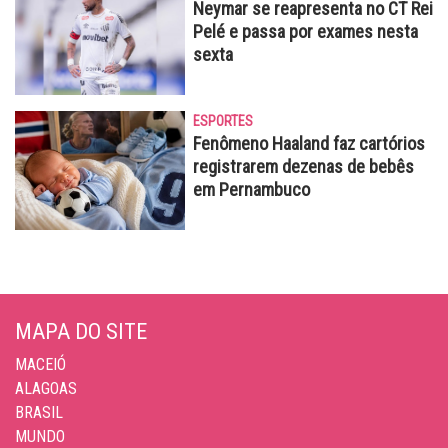
Neymar se reapresenta no CT Rei
Pelé e passa por exames nesta
sexta
ESPORTES
Fenômeno Haaland faz cartórios
registrarem dezenas de bebês
em Pernambuco
MAPA DO SITE
MACEIÓ
ALAGOAS
BRASIL
MUNDO