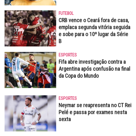
FUTEBOL
CRB vence o Ceará fora de casa,
emplaca segunda vitória seguida
e sobe para o 10º lugar da Série
B
ESPORTES
Fifa abre investigação contra a
Argentina após confusão na final
da Copa do Mundo
ESPORTES
Neymar se reapresenta no CT Rei
Pelé e passa por exames nesta
sexta