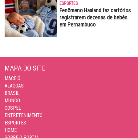
ESPORTES
Fenômeno Haaland faz cartórios
registrarem dezenas de bebês
em Pernambuco
MAPA DO SITE
MACEIÓ
ALAGOAS
BRASIL
MUNDO
GOSPEL
ENTRETENIMENTO
ESPORTES
HOME
SOBRE O PORTAL