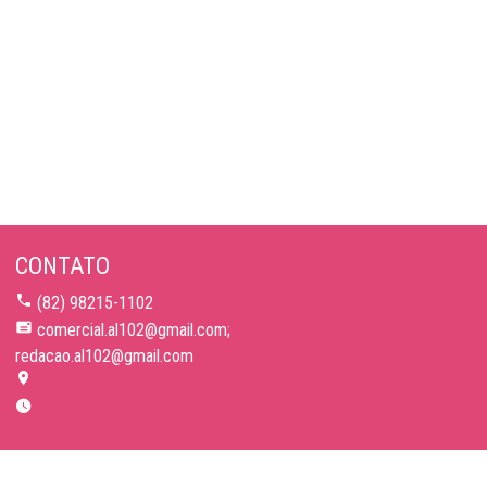
CONTATO
(82) 98215-1102
comercial.al102@gmail.com;
redacao.al102@gmail.com