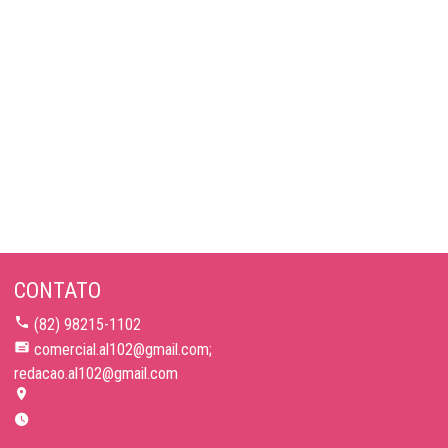
CONTATO
(82) 98215-1102
comercial.al102@gmail.com;
redacao.al102@gmail.com