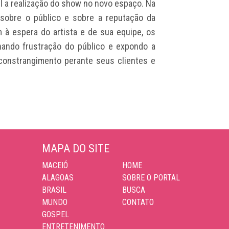
l a realização do show no novo espaço. Na
sobre o público e sobre a reputação da
à espera do artista e de sua equipe, os
ando frustração do público e expondo a
constrangimento perante seus clientes e
MAPA DO SITE
MACEIÓ
HOME
ALAGOAS
SOBRE O PORTAL
BRASIL
BUSCA
MUNDO
CONTATO
GOSPEL
ENTRETENIMENTO