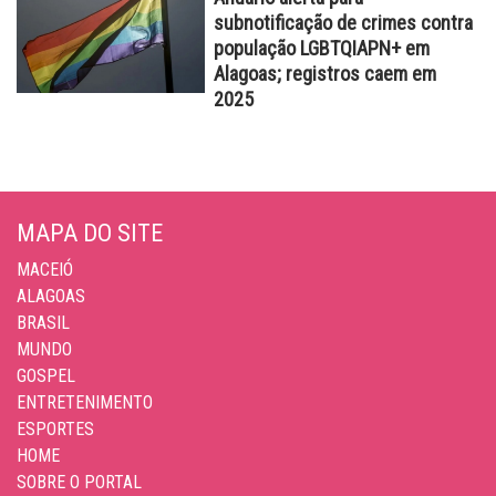
subnotificação de crimes contra
população LGBTQIAPN+ em
Alagoas; registros caem em
2025
MAPA DO SITE
MACEIÓ
ALAGOAS
BRASIL
MUNDO
GOSPEL
ENTRETENIMENTO
ESPORTES
HOME
SOBRE O PORTAL