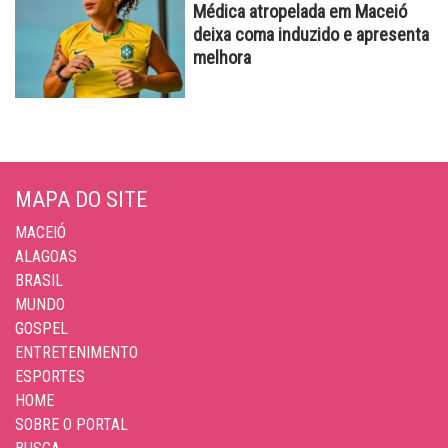
Médica atropelada em Maceió
deixa coma induzido e apresenta
melhora
MAPA DO SITE
MACEIÓ
ALAGOAS
BRASIL
MUNDO
GOSPEL
ENTRETENIMENTO
ESPORTES
HOME
SOBRE O PORTAL