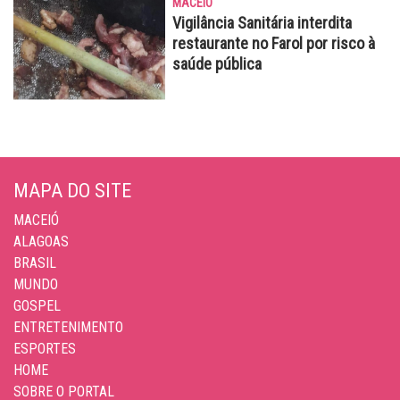
MACEIÓ
Vigilância Sanitária interdita
restaurante no Farol por risco à
saúde pública
MAPA DO SITE
MACEIÓ
ALAGOAS
BRASIL
MUNDO
GOSPEL
ENTRETENIMENTO
ESPORTES
HOME
SOBRE O PORTAL