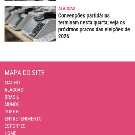
ALAGOAS
Convenções partidárias
terminam nesta quarta; veja os
próximos prazos das eleições de
2026
MAPA DO SITE
MACEIÓ
ALAGOAS
BRASIL
MUNDO
GOSPEL
ENTRETENIMENTO
ESPORTES
HOME