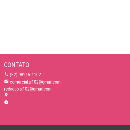
CONTATO
(82) 98215-1102
comercial.al102@gmail.com;
redacao.al102@gmail.com