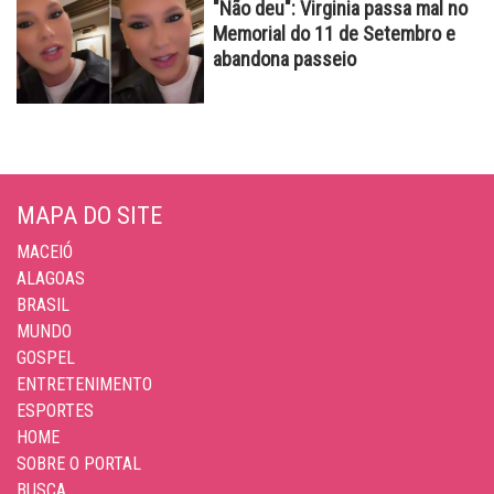
"Não deu": Virginia passa mal no
Memorial do 11 de Setembro e
abandona passeio
MAPA DO SITE
MACEIÓ
ALAGOAS
BRASIL
MUNDO
GOSPEL
ENTRETENIMENTO
ESPORTES
HOME
SOBRE O PORTAL
BUSCA