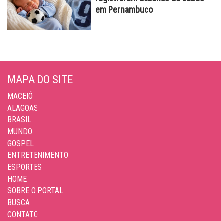
em Pernambuco
MAPA DO SITE
MACEIÓ
ALAGOAS
BRASIL
MUNDO
GOSPEL
ENTRETENIMENTO
ESPORTES
HOME
SOBRE O PORTAL
BUSCA
CONTATO