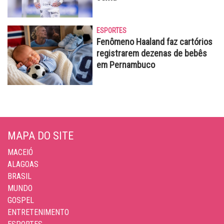
ESPORTES
Fenômeno Haaland faz cartórios
registrarem dezenas de bebês
em Pernambuco
MAPA DO SITE
MACEIÓ
ALAGOAS
BRASIL
MUNDO
GOSPEL
ENTRETENIMENTO