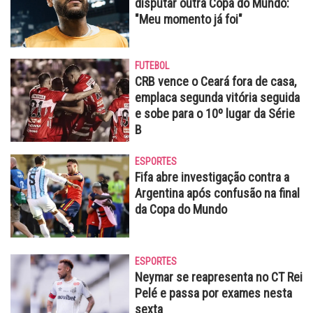
disputar outra Copa do Mundo:
"Meu momento já foi"
FUTEBOL
CRB vence o Ceará fora de casa,
emplaca segunda vitória seguida
e sobe para o 10º lugar da Série
B
ESPORTES
Fifa abre investigação contra a
Argentina após confusão na final
da Copa do Mundo
ESPORTES
Neymar se reapresenta no CT Rei
Pelé e passa por exames nesta
sexta