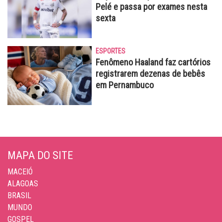
Pelé e passa por exames nesta
sexta
ESPORTES
Fenômeno Haaland faz cartórios
registrarem dezenas de bebês
em Pernambuco
MAPA DO SITE
MACEIÓ
ALAGOAS
BRASIL
MUNDO
GOSPEL