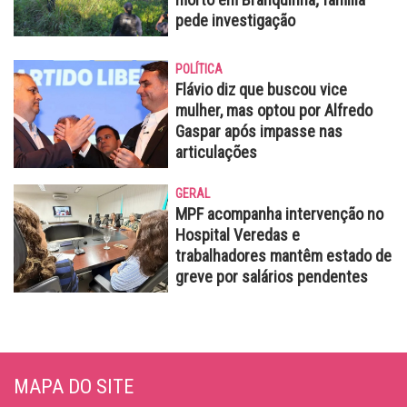
pede investigação
POLÍTICA
Flávio diz que buscou vice
mulher, mas optou por Alfredo
Gaspar após impasse nas
articulações
GERAL
MPF acompanha intervenção no
Hospital Veredas e
trabalhadores mantêm estado de
greve por salários pendentes
MAPA DO SITE