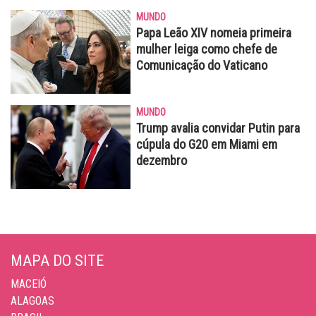
MUNDO
Papa Leão XIV nomeia primeira
mulher leiga como chefe de
Comunicação do Vaticano
MUNDO
Trump avalia convidar Putin para
cúpula do G20 em Miami em
dezembro
MAPA DO SITE
MACEIÓ
ALAGOAS