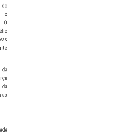
a do
u o
. O
élio
ivas
nte
 da
orça
 da
m as
ada