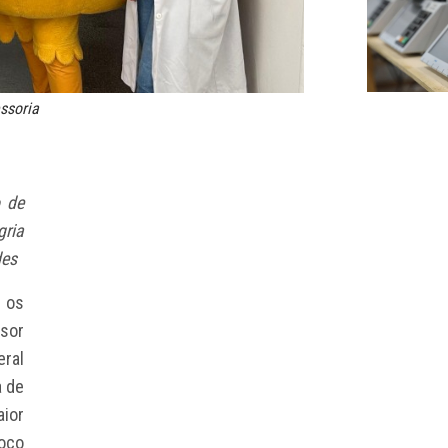
ssoria
o de
gria
des
 os
ssor
eral
a de
aior
loco