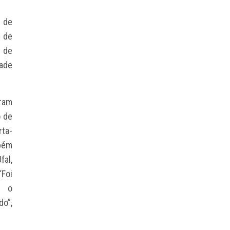
o de
e de
 de
dade
ram
o de
rta-
mbém
al,
Foi
o o
o”,