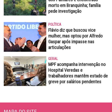
morto em Branquinha; família
pede investigação
POLÍTICA
Flávio diz que buscou vice
mulher, mas optou por Alfredo
Gaspar após impasse nas
articulações
GERAL
MPF acompanha intervenção no
Hospital Veredas e
trabalhadores mantêm estado de
greve por salários pendentes
MAPA DO SITE