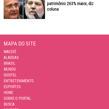
patrimônio 263% maior, diz
coluna
MAPA DO SITE
MACEIÓ
ALAGOAS
BRASIL
MUNDO
GOSPEL
ENTRETENIMENTO
ESPORTES
HOME
SOBRE O PORTAL
BUSCA