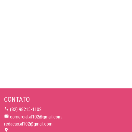
CONTATO
(82) 98215-1102
comercial.al102@gmail.com;
redacao.al102@gmail.com