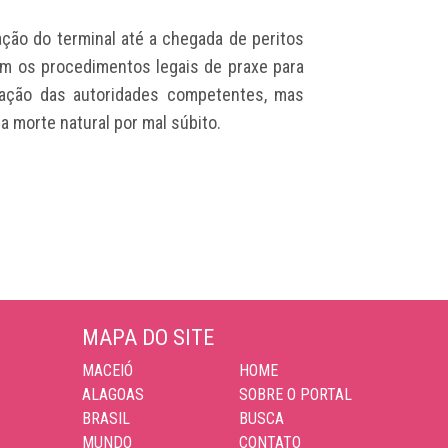
ração do terminal até a chegada de peritos
ram os procedimentos legais de praxe para
ação das autoridades competentes, mas
a morte natural por mal súbito.
MAPA DO SITE
MACEIÓ
HOME
ALAGOAS
SOBRE O PORTAL
BRASIL
BUSCA
MUNDO
CONTATO