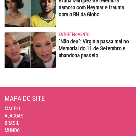
Bruna Marquezine relembra
namoro com Neymar e trauma
com o RH da Globo
ENTRETENIMENTO
"Não deu": Virginia passa mal no
Memorial do 11 de Setembro e
abandona passeio
MAPA DO SITE
MACEIÓ
ALAGOAS
BRASIL
MUNDO