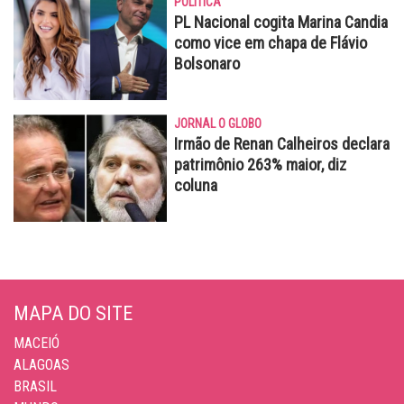
POLÍTICA
PL Nacional cogita Marina Candia
como vice em chapa de Flávio
Bolsonaro
JORNAL O GLOBO
Irmão de Renan Calheiros declara
patrimônio 263% maior, diz
coluna
MAPA DO SITE
MACEIÓ
ALAGOAS
BRASIL