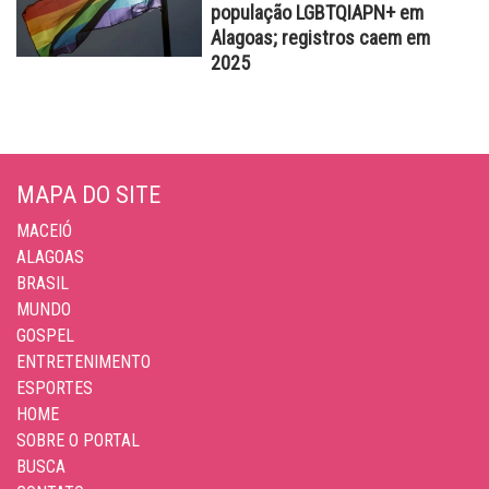
população LGBTQIAPN+ em
Alagoas; registros caem em
2025
MAPA DO SITE
MACEIÓ
ALAGOAS
BRASIL
MUNDO
GOSPEL
ENTRETENIMENTO
ESPORTES
HOME
SOBRE O PORTAL
BUSCA