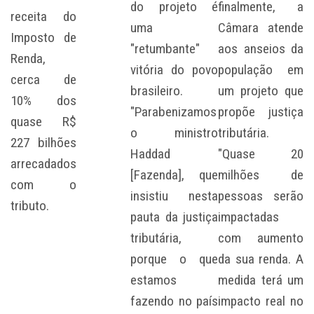
do projeto é
finalmente, a
receita do
uma
Câmara atende
Imposto de
"retumbante"
aos anseios da
Renda,
vitória do povo
população em
cerca de
brasileiro.
um projeto que
10% dos
"Parabenizamos
propõe justiça
quase R$
o ministro
tributária.
227 bilhões
Haddad
"Quase 20
arrecadados
[Fazenda], que
milhões de
com o
insistiu nesta
pessoas serão
tributo.
pauta da justiça
impactadas
tributária,
com aumento
porque o que
da sua renda. A
estamos
medida terá um
fazendo no país
impacto real no