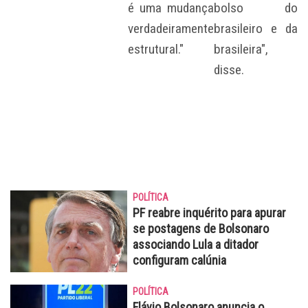
é uma mudança
bolso do
verdadeiramente
brasileiro e da
estrutural."
brasileira",
disse.
POLÍTICA
PF reabre inquérito para apurar
se postagens de Bolsonaro
associando Lula a ditador
configuram calúnia
POLÍTICA
Flávio Bolsonaro anuncia o