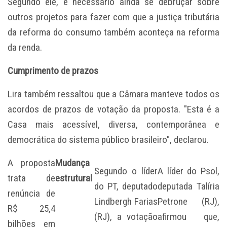
Segundo ele, é necessário ainda se debruçar sobre
outros projetos para fazer com que a justiça tributária
da reforma do consumo também aconteça na reforma
da renda.
Cumprimento de prazos
Lira também ressaltou que a Câmara manteve todos os
acordos de prazos de votação da proposta. "Esta é a
Casa mais acessível, diversa, contemporânea e
democrática do sistema público brasileiro", declarou.
A proposta
Mudança
Segundo o líder
A líder do Psol,
trata de
estrutural
do PT, deputado
deputada Talíria
renúncia de
Lindbergh Farias
Petrone (RJ),
R$ 25,4
(RJ), a votação
afirmou que,
bilhões em