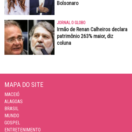
Bolsonaro
JORNAL O GLOBO
Irmão de Renan Calheiros declara
patrimônio 263% maior, diz
coluna
MAPA DO SITE
MACEIÓ
ALAGOAS
BRASIL
MUNDO
GOSPEL
ENTRETENIMENTO