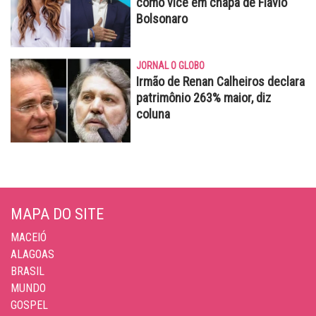
como vice em chapa de Flávio
Bolsonaro
JORNAL O GLOBO
Irmão de Renan Calheiros declara
patrimônio 263% maior, diz
coluna
MAPA DO SITE
MACEIÓ
ALAGOAS
BRASIL
MUNDO
GOSPEL