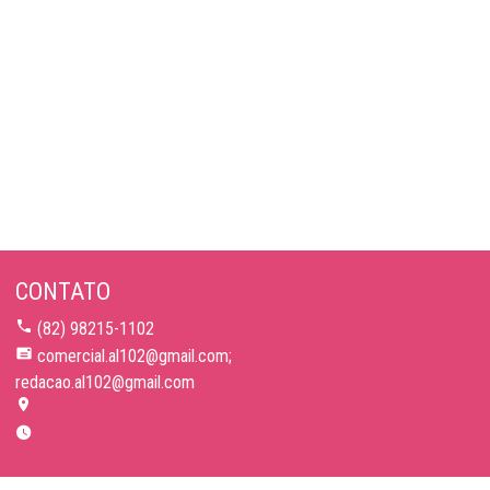
CONTATO
(82) 98215-1102
comercial.al102@gmail.com;
redacao.al102@gmail.com