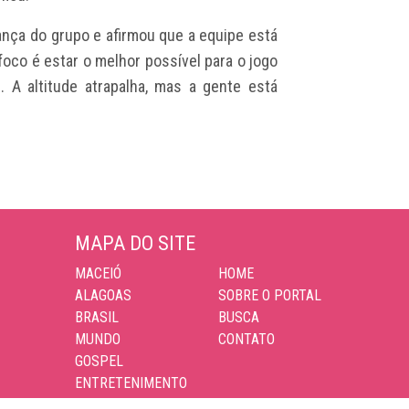
iança do grupo e afirmou que a equipe está
foco é estar o melhor possível para o jogo
. A altitude atrapalha, mas a gente está
MAPA DO SITE
MACEIÓ
HOME
ALAGOAS
SOBRE O PORTAL
BRASIL
BUSCA
MUNDO
CONTATO
GOSPEL
ENTRETENIMENTO
ESPORTES