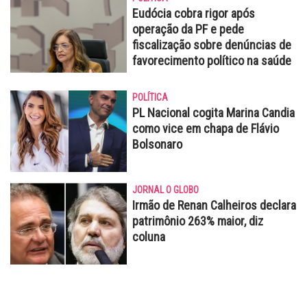
Eudócia cobra rigor após
operação da PF e pede
fiscalização sobre denúncias de
favorecimento político na saúde
POLÍTICA
PL Nacional cogita Marina Candia
como vice em chapa de Flávio
Bolsonaro
JORNAL O GLOBO
Irmão de Renan Calheiros declara
patrimônio 263% maior, diz
coluna