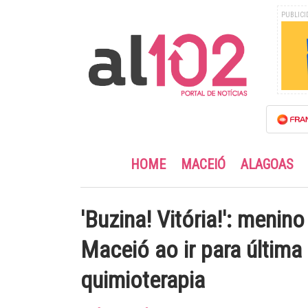
PUBLICI
HOME
MACEIÓ
ALAGOAS
'Buzina! Vitória!': meni
Maceió ao ir para últim
quimioterapia