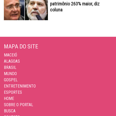
patrimônio 263% maior, diz
coluna
MAPA DO SITE
MACEIÓ
ALAGOAS
BRASIL
MUNDO
GOSPEL
ENTRETENIMENTO
ESPORTES
HOME
SOBRE O PORTAL
BUSCA