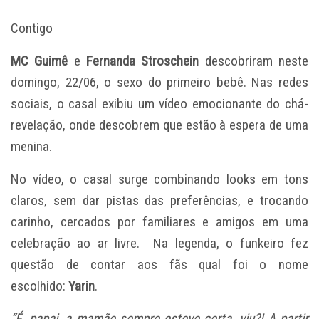
Contigo
MC Guimê
e
Fernanda Stroschein
descobriram neste
domingo, 22/06, o sexo do primeiro bebê. Nas redes
sociais, o casal exibiu um vídeo emocionante do chá-
revelação, onde descobrem que estão à espera de uma
menina.
No vídeo, o casal surge combinando looks em tons
claros, sem dar pistas das preferências, e trocando
carinho, cercados por familiares e amigos em uma
celebração ao ar livre. Na legenda, o funkeiro fez
questão de contar aos fãs qual foi o nome
escolhido:
Yarin
.
“É, papai, a mamãe sempre esteve certa, viu?! A partir