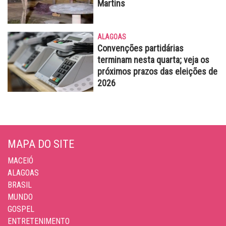
Martins
ALAGOAS
Convenções partidárias
terminam nesta quarta; veja os
próximos prazos das eleições de
2026
MAPA DO SITE
MACEIÓ
ALAGOAS
BRASIL
MUNDO
GOSPEL
ENTRETENIMENTO