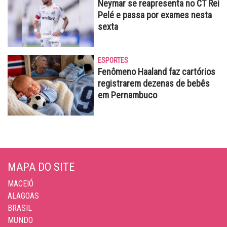
Neymar se reapresenta no CT Rei
Pelé e passa por exames nesta
sexta
ESPORTES
Fenômeno Haaland faz cartórios
registrarem dezenas de bebês
em Pernambuco
MAPA DO SITE
MACEIÓ
ALAGOAS
BRASIL
MUNDO