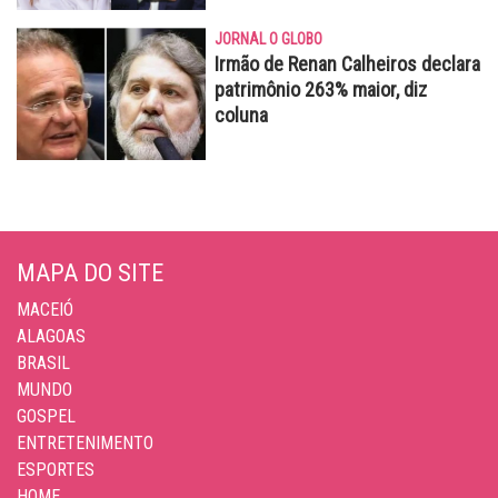
JORNAL O GLOBO
Irmão de Renan Calheiros declara
patrimônio 263% maior, diz
coluna
MAPA DO SITE
MACEIÓ
ALAGOAS
BRASIL
MUNDO
GOSPEL
ENTRETENIMENTO
ESPORTES
HOME