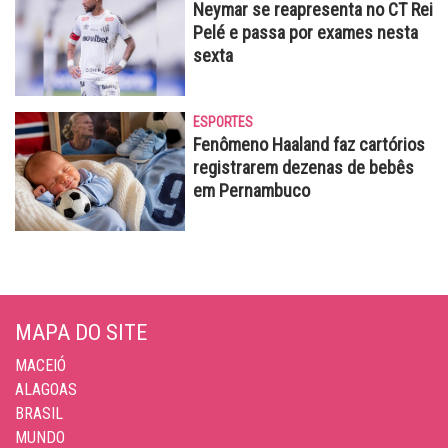
Neymar se reapresenta no CT Rei
Pelé e passa por exames nesta
sexta
ESPORTES
Fenômeno Haaland faz cartórios
registrarem dezenas de bebês
em Pernambuco
MAPA DO SITE
MACEIÓ
ALAGOAS
BRASIL
MUNDO