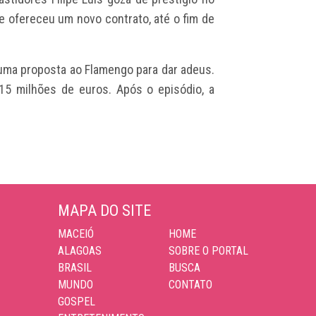
lhe ofereceu um novo contrato, até o fim de
 uma proposta ao Flamengo para dar adeus.
 15 milhões de euros. Após o episódio, a
MAPA DO SITE
MACEIÓ
HOME
ALAGOAS
SOBRE O PORTAL
BRASIL
BUSCA
MUNDO
CONTATO
GOSPEL