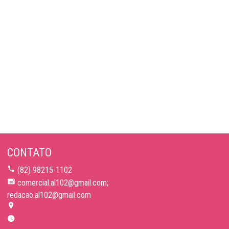
CONTATO
(82) 98215-1102
comercial.al102@gmail.com;
redacao.al102@gmail.com