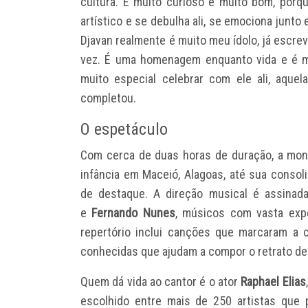
cultura. É muito curioso e muito bom, porq
artístico e se debulha ali, se emociona junto
Djavan realmente é muito meu ídolo, já escre
vez. É uma homenagem enquanto vida e é m
muito especial celebrar com ele ali, aquel
completou.
O espetáculo
Com cerca de duas horas de duração, a mon
infância em Maceió, Alagoas, até sua conso
de destaque. A direção musical é assinad
e
Fernando Nunes
, músicos com vasta expe
repertório inclui canções que marcaram a c
conhecidas que ajudam a compor o retrato de
Quem dá vida ao cantor é o ator
Raphael Elias
escolhido entre mais de 250 artistas que 