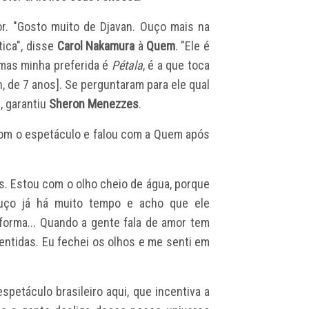
. "Gosto muito de Djavan. Ouço mais na
tica", disse
Carol Nakamura
à
Quem
. "Ele é
 mas minha preferida é
Pétala
, é a que toca
, de 7 anos]. Se perguntaram para ele qual
", garantiu
Sheron Menezzes
.
com o espetáculo e falou com a Quem após
s. Estou com o olho cheio de água, porque
uço já há muito tempo e acho que ele
forma... Quando a gente fala de amor tem
entidas. Eu fechei os olhos e me senti em
spetáculo brasileiro aqui, que incentiva a