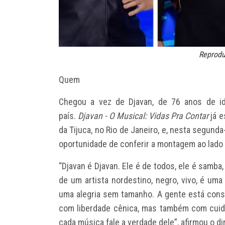
Reprod
Quem
Chegou a vez de
Djavan
, de 76 anos de id
país.
Djavan - O Musical: Vidas Pra Contar
já e
da Tijuca, no Rio de Janeiro, e, nesta segund
oportunidade de conferir a montagem ao lado
“Djavan é Djavan. Ele é de todos, ele é samba, 
de um artista nordestino, negro, vivo, é u
uma alegria sem tamanho. A gente está const
com liberdade cênica, mas também com cuida
cada música fale a verdade dele”, afirmou o di