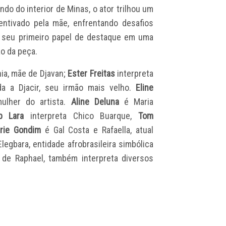
ndo do interior de Minas, o ator trilhou um
entivado pela mãe, enfrentando desafios
ar seu primeiro papel de destaque em uma
ão da peça.
nia, mãe de Djavan;
Ester Freitas
interpreta
a a Djacir, seu irmão mais velho.
Eline
ulher do artista.
Aline Deluna
é Maria
b Lara
interpreta Chico Buarque,
Tom
rie Gondim
é Gal Costa e Rafaella, atual
legbara, entidade afrobrasileira simbólica
o de Raphael, também interpreta diversos