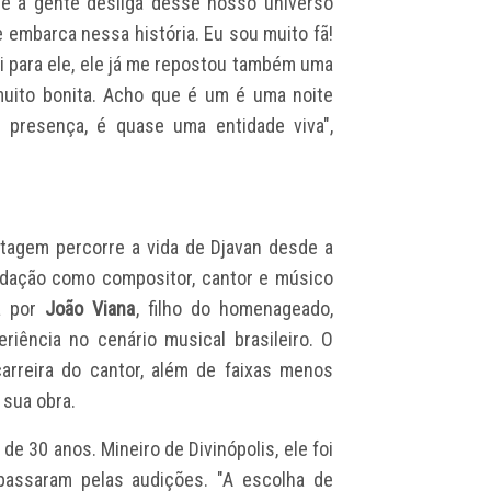
ue a gente desliga desse nosso universo
 e embarca nessa história. Eu sou muito fã!
vi para ele, ele já me repostou também uma
uito bonita. Acho que é um é uma noite
a presença, é quase uma entidade viva",
tagem percorre a vida de Djavan desde a
lidação como compositor, cantor e músico
a por
João Viana
, filho do homenageado,
riência no cenário musical brasileiro. O
arreira do cantor, além de faixas menos
 sua obra.
, de 30 anos. Mineiro de Divinópolis, ele foi
passaram pelas audições. "A escolha de