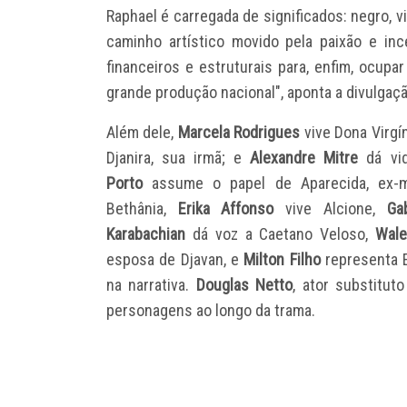
Raphael é carregada de significados: negro, vi
caminho artístico movido pela paixão e inc
financeiros e estruturais para, enfim, ocup
grande produção nacional", aponta a divulgaç
Além dele,
Marcela Rodrigues
vive Dona Virgí
Djanira, sua irmã; e
Alexandre Mitre
dá vid
Porto
assume o papel de Aparecida, ex-m
Bethânia,
Erika Affonso
vive Alcione,
Ga
Karabachian
dá voz a Caetano Veloso,
Wale
esposa de Djavan, e
Milton Filho
representa E
na narrativa.
Douglas Netto
, ator substitut
personagens ao longo da trama.